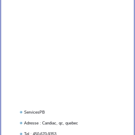
ServicesPB
Adresse : Candiac, qc, quebec
Tel : 450-670-9353